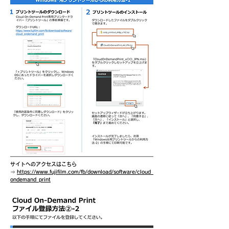
サイトへのアクセスはこちら
⇒
https://www.fujifilm.com/fb/download/software/cloud_
ondemand_print