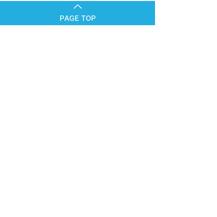
PAGE TOP
個人情報保護方針
岡山大学生活協同組合定款
ＩＣカード取扱約款
(C)2004 OKAYAMA-UNIV COOP All Rights Reserved.