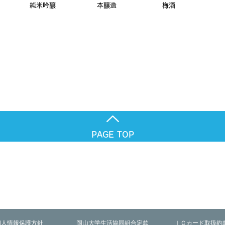
大吟醸 純米吟醸 本醸造 梅酒 
PAGE TOP
個人情報保護方針
岡山大学生活協同組合定款
ＩＣカード取扱約