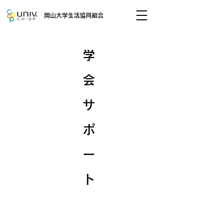
岡山大学生活協同組合
学
会
サ
ポ
ー
ト